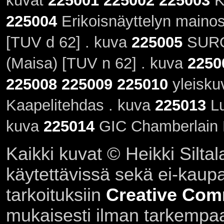
kuvat
225001
225002
225003
K
225004
Erikoisnäyttelyn maino
[TUV d 62] . kuva
225005
SURO
(Maisa) [TUV n 62] . kuva
2250
225008
225009
225010
yleisku
Kaapelitehdas . kuva
225013
Lu
kuva
225014
GIC Chamberlain H
Kaikki kuvat © Heikki Siltal
käytettävissä sekä ei-kaupall
tarkoituksiin
Creative Com
mukaisesti ilman tarkempaa 