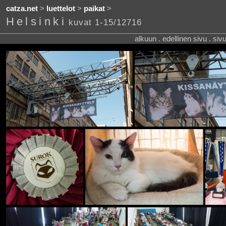
catza.net
>
luettelot
>
paikat
>
Helsinki
kuvat 1-15/12716
alkuun . edellinen sivu . siv