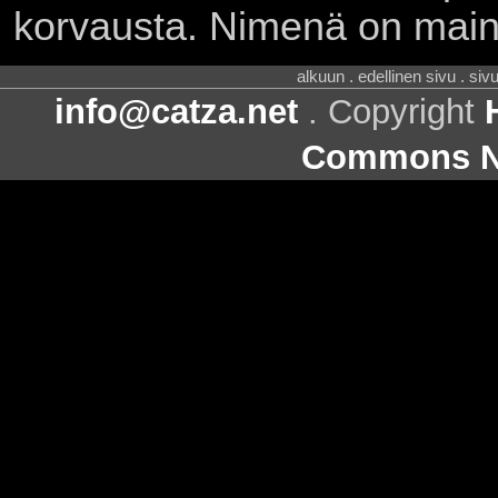
korvausta. Nimenä on main
alkuun . edellinen sivu . siv
info@catza.net
. Copyright
Commons Ni