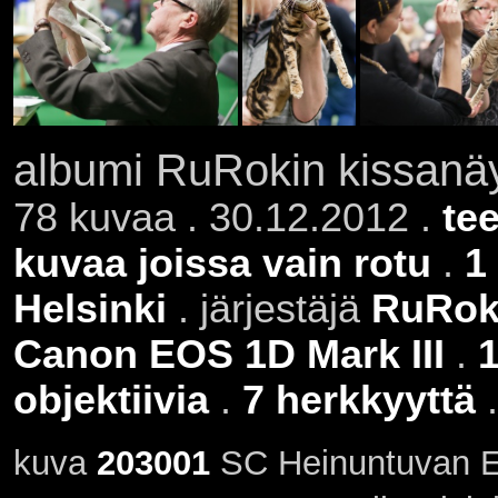
albumi RuRokin kissanäy
78 kuvaa . 30.12.2012 .
te
kuvaa joissa vain rotu
.
1
Helsinki
. järjestäjä
RuRo
Canon EOS 1D Mark III
.
1
objektiivia
.
7 herkkyyttä
kuva
203001
SC Heinuntuvan E