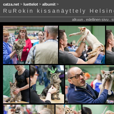
catza.net
>
luettelot
>
albumit
>
RuRokin kissanäyttely Helsin
alkuun . edellinen sivu . 