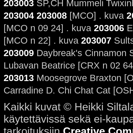
203003
SP,CH Mummeli Twixinh
203004
203008
[MCO] . kuva
2
[MCO n 09 24] . kuva
203006
E
[MCO n 22] . kuva
203007
Sults
203009
Daybreak's Cinnamon S
Lubavan Beatrice [CRX n 02 64
203013
Moosegrove Braxton [OC
Carradine D. Chi Chat Cat [OSH
Kaikki kuvat © Heikki Siltal
käytettävissä sekä ei-kaupall
tarkoituksiin
Creative Com