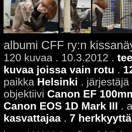
albumi CFF ry:n kissanäy
120 kuvaa . 10.3.2012 .
te
kuvaa joissa vain rotu
.
1
paikka
Helsinki
. järjestäjä
objektiivi
Canon EF 100mm 
Canon EOS 1D Mark III
. 
kasvattajaa
.
7 herkkyyttä