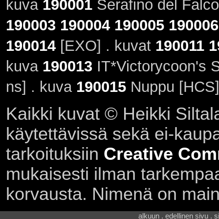
kuva
190001
Serafino del Falc
190003
190004
190005
190006
190014
[EXO] . kuvat
190011
1
kuva
190013
IT*Victorycoon's
ns] . kuva
190015
Nuppu [HCS]
Kaikki kuvat © Heikki Siltal
käytettävissä sekä ei-kaupall
tarkoituksiin
Creative Com
mukaisesti ilman tarkempaa 
korvausta. Nimenä on main
alkuun . edellinen sivu . 