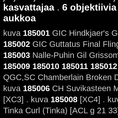
kasvattajaa
.
6 objektiivia
aukkoa
kuva
185001
GIC Hindkjaer's Ga
185002
GIC Guttatus Final Flin
185003
Nalle-Puhin Gil Grisso
185009
185010
185011
185012
QGC,SC Chamberlain Broken D
kuva
185006
CH Suvikasteen Mi
[XC3] . kuva
185008
[XC4] . ku
Tinka Curl (Tinka) [ACL g 21 33