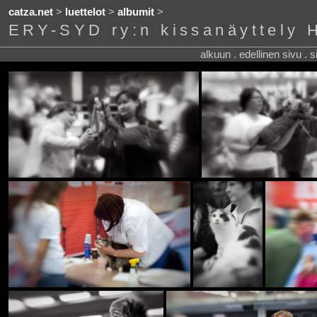
catza.net
>
luettelot
>
albumit
>
ERY-SYD ry:n kissanäyttely 
alkuun . edellinen sivu . 