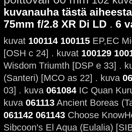
kuvanauha tästä aiheesta
75mm f/2.8 XR Di LD
.
6 v
kuvat
100114
100115
EP,EC Mid
[OSH c 24] . kuvat
100129
100
Wisdom Triumth [DSP e 33] . 
(Santeri) [MCO as 22] . kuva
0
03] . kuva
061084
IC Quan Kuru
kuva
061113
Ancient Boreas (T
061142
061143
Choose KnowHow
Sibcoon's El Aqua (Eulalia) [SIB