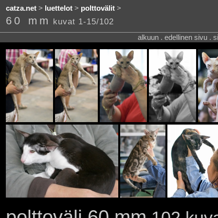
catza.net
>
luettelot
>
polttovälit
>
60 mm
kuvat 1-15/102
alkuun . edellinen sivu . 
polttoväli 60 mm
102 kuva