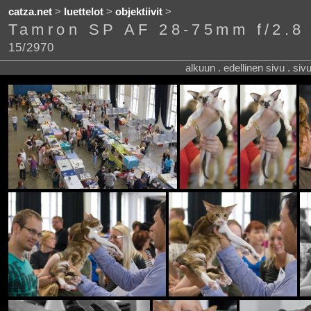
catza.net
>
luettelot
>
objektiivit
>
Tamron SP AF 28-75mm f/2.8
15/2970
alkuun . edellinen sivu . siv