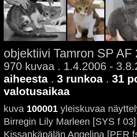
objektiivi Tamron SP AF
970 kuvaa . 1.4.2006 - 3.8
aiheesta
.
3 runkoa
.
31 po
valotusaikaa
kuva
100001
yleiskuvaa näyttel
Birregin Lily Marleen [SYS f 03]
Kissankäpälän Angelina [PER fs