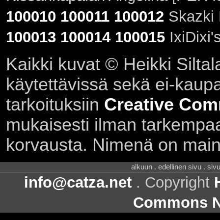
100010
100011
100012
Skazki 
100013
100014
100015
IxiDixi'
Kaikki kuvat © Heikki Siltal
käytettävissä sekä ei-kaupall
tarkoituksiin
Creative Com
mukaisesti ilman tarkempaa 
korvausta. Nimenä on main
alkuun . edellinen sivu . siv
info@catza.net
. Copyright
Commons Ni