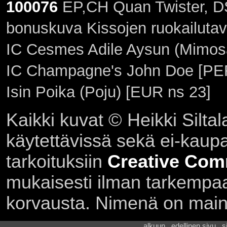
100076
EP,CH Quan Twister, DS
bonuskuva Kissojen ruokailutav
IC Cesmes Adile Aysun (Mimosa
IC Champagne's John Doe [PER
Isin Poika (Poju) [EUR ns 23]
Kaikki kuvat © Heikki Siltal
käytettävissä sekä ei-kaupall
tarkoituksiin
Creative Com
mukaisesti ilman tarkempaa 
korvausta. Nimenä on main
alkuun . edellinen sivu . 