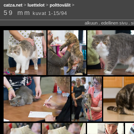
catza.net
>
luettelot
>
polttovälit
>
59 mm
kuvat 1-15/94
alkuun . edellinen sivu . 