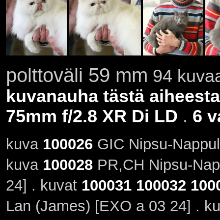
polttoväli 59 mm
94 kuvaa
kuvanauha tästä aiheesta
75mm f/2.8 XR Di LD
.
6 v
kuva
100026
GIC Nipsu-Nappula
kuva
100028
PR,CH Nipsu-Nappu
24] . kuvat
100031
100032
100
Lan (James) [EXO a 03 24] . k