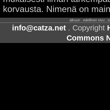
korvausta. Nimenä on main
alkuun . edellinen sivu . 
info@catza.net
. Copyright
Commons Ni