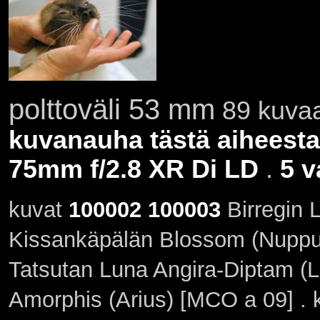
polttoväli 53 mm
89 kuvaa
kuvanauha tästä aiheesta
75mm f/2.8 XR Di LD
.
5 v
kuvat
100002
100003
Birregin 
Kissankäpälän Blossom (Nuppu
Tatsutan Luna Angira-Diptam (
Amorphis (Arius) [MCO a 09] .