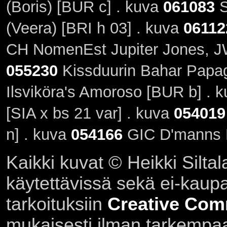
(Boris) [BUR c] . kuva
061083
S
(Veera) [BRI h 03] . kuva
06112
CH NomenEst Jupiter Jones, J
055230
Kissduurin Bahar Papa
Ilsviköra's Amoroso [BUR b] . 
[SIA x bs 21 var] . kuva
054019
n] . kuva
054166
GIC D'manns K
Kaikki kuvat © Heikki Siltal
käytettävissä sekä ei-kaupall
tarkoituksiin
Creative Com
mukaisesti ilman tarkempaa 