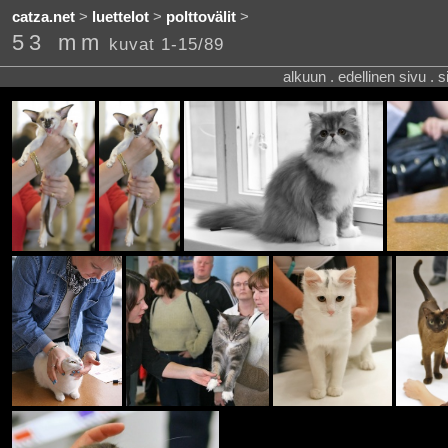
catza.net
>
luettelot
>
polttovälit
>
53 mm
kuvat 1-15/89
alkuun . edellinen sivu . 