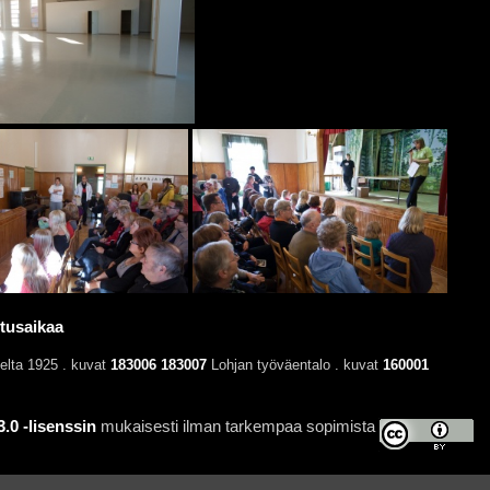
otusaikaa
elta 1925 . kuvat
183006
183007
Lohjan työväentalo . kuvat
160001
0 -lisenssin
mukaisesti ilman tarkempaa sopimista