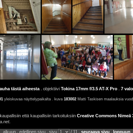
auha tästä aiheesta
. objektiivi
Tokina 17mm f/3.5 AT-X Pro
.
7 val
01
yleiskuvaa näyttelypaikalta . kuva
183002
Matti Taskisen maalauksia vuod
aupallisiin että kaupallisiin tarkoituksiin
Creative Commons Nimeä 3.
a.net
.
alkuun . edellinen sivu . sivu
/ 11 .
seuraava sivu
.
loppuun