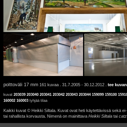
polttoväli 17 mm
161 kuvaa . 31.7.2005 - 30.12.2012 .
tee kuvan
kuvat
203039
203040
203041
203042
203043
203044
159099
159100
1591
160002
160003
tyhjää tilaa
Kaikki kuvat © Heikki Siltala. Kuvat ovat heti käytettävissä sekä ei-k
tai rahallista korvausta. Nimenä on mainittava
Heikki Siltala
tai
catz