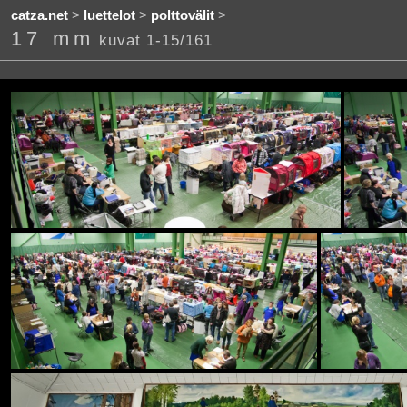
catza.net
>
luettelot
>
polttovälit
>
17 mm
kuvat 1-15/161