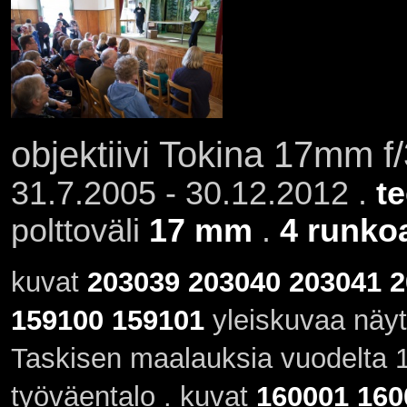
objektiivi Tokina 17mm f
31.7.2005 - 30.12.2012 .
t
polttoväli
17 mm
.
4 runko
kuvat
203039
203040
203041
2
159100
159101
yleiskuvaa näyt
Taskisen maalauksia vuodelta 
työväentalo . kuvat
160001
160