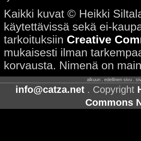
Kaikki kuvat © Heikki Siltal
käytettävissä sekä ei-kaupall
tarkoituksiin
Creative Com
mukaisesti ilman tarkempaa 
korvausta. Nimenä on main
alkuun . edellinen sivu . s
info@catza.net
. Copyright
Commons Ni