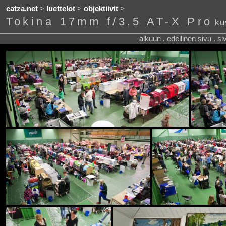
catza.net
>
luettelot
>
objektiivit
>
Tokina 17mm f/3.5 AT-X Pro
ku
alkuun . edellinen sivu . s