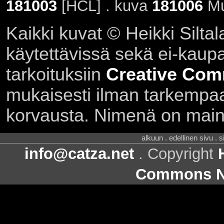
181003
[HCL] . kuva
181006
Mu
Kaikki kuvat © Heikki Siltal
käytettävissä sekä ei-kaupall
tarkoituksiin
Creative Com
mukaisesti ilman tarkempaa 
korvausta. Nimenä on main
alkuun . edellinen sivu . 
info@catza.net
. Copyright
Commons Ni