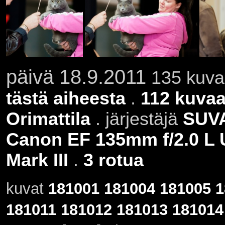
päivä 18.9.2011
135 kuvaa
tästä aiheesta
.
112 kuvaa
Orimattila
. järjestäjä
SUV
Canon EF 135mm f/2.0 L
Mark III
.
3 rotua
kuvat
181001
181004
181005
1
181011
181012
181013
181014