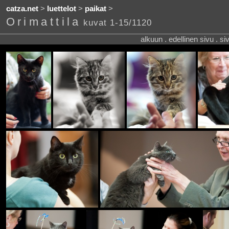
catza.net
>
luettelot
>
paikat
>
Orimattila
kuvat 1-15/1120
alkuun . edellinen sivu . s