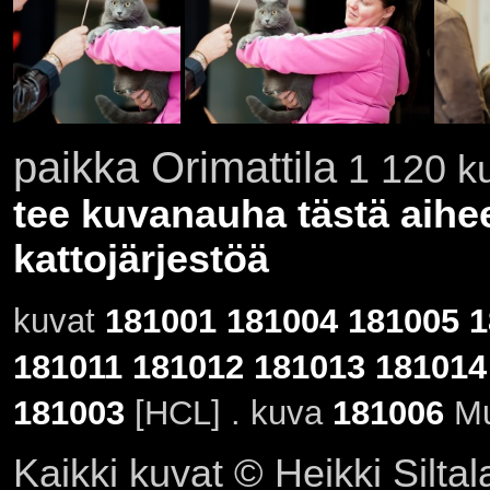
paikka Orimattila
1 120 ku
tee kuvanauha tästä aihe
kattojärjestöä
kuvat
181001
181004
181005
1
181011
181012
181013
181014
181003
[HCL] . kuva
181006
Mu
Kaikki kuvat © Heikki Siltal