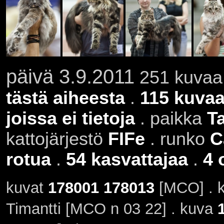
päivä 3.9.2011
251 kuvaa 
tästä aiheesta
.
115 kuvaa
joissa ei tietoja
. paikka
T
kattojärjestö
FIFe
. runko
C
rotua
.
54 kasvattajaa
.
4 
kuvat
178001
178013
[MCO] . 
Timantti [MCO n 03 22] . kuva