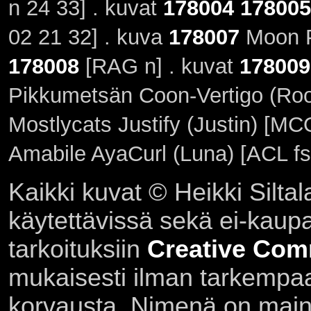
n 24 33] . kuvat
178004
178005
02 21 32] . kuva
178007
Moon P
178008
[RAG n] . kuvat
178009
Pikkumetsän Coon-Vertigo (Ro
Mostlycats Justify (Justin) [MC
Amabile AyaCurl (Luna) [ACL fs
Kaikki kuvat © Heikki Siltal
käytettävissä sekä ei-kaupall
tarkoituksiin
Creative Com
mukaisesti ilman tarkempaa 
korvausta. Nimenä on main