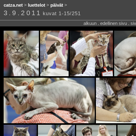
catza.net
>
luettelot
>
päivät
>
3.9.2011
kuvat 1-15/251
alkuun . edellinen sivu . s