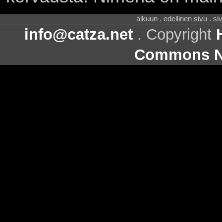
alkuun . edellinen sivu . s
info@catza.net
. Copyright
Commons Ni