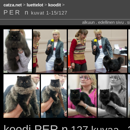
catza.net
>
luettelot
>
koodit
>
PER n
kuvat 1-15/127
alkuun . edellinen sivu . 
koodi PER n
127 kuvaa . 