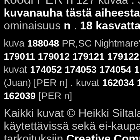
kuvanauha tästä aiheesta
ominaisuus
n
.
18 kasvatta
kuva
188048
PR,SC Nightmare's
179011
179012
179121
179122
kuvat
174052
174053
174054
1
(Juan) [PER n] . kuvat
162034
162039
[PER n]
Kaikki kuvat © Heikki Siltal
käytettävissä sekä ei-kaupall
tarkoituksiin
Creative Com