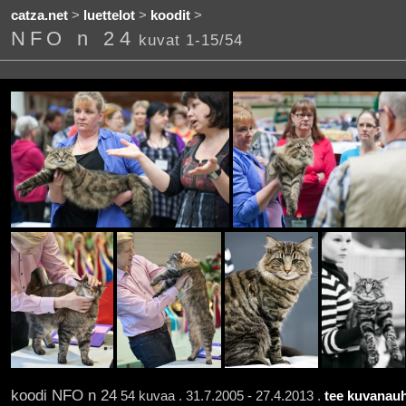
catza.net
>
luettelot
>
koodit
>
NFO n 24
kuvat 1-15/54
koodi NFO n 24
54 kuvaa . 31.7.2005 - 27.4.2013 .
tee kuvanauh