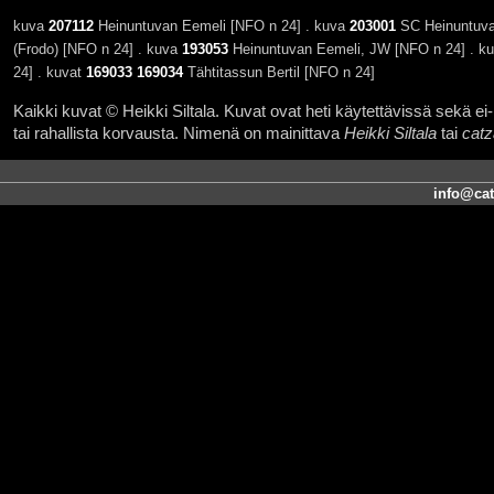
kuva
207112
Heinuntuvan Eemeli [NFO n 24] . kuva
203001
SC Heinuntuva
(Frodo) [NFO n 24] . kuva
193053
Heinuntuvan Eemeli, JW [NFO n 24] . k
24] . kuvat
169033
169034
Tähtitassun Bertil [NFO n 24]
Kaikki kuvat © Heikki Siltala. Kuvat ovat heti käytettävissä sekä ei-k
tai rahallista korvausta. Nimenä on mainittava
Heikki Siltala
tai
catz
info@cat