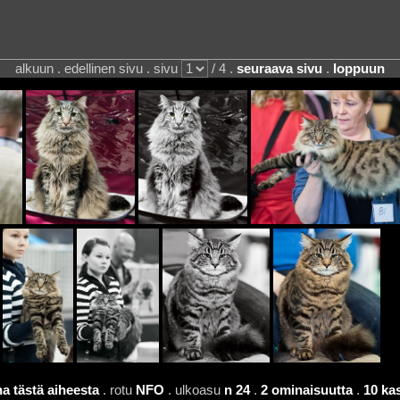
alkuun . edellinen sivu . sivu
/ 4 .
seuraava sivu
.
loppuun
a tästä aiheesta
. rotu
NFO
. ulkoasu
n 24
.
2 ominaisuutta
.
10 ka