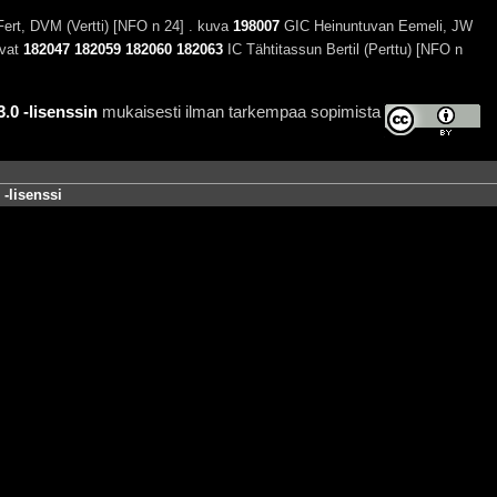
t, DVM (Vertti) [NFO n 24] . kuva
198007
GIC Heinuntuvan Eemeli, JW
uvat
182047
182059
182060
182063
IC Tähtitassun Bertil (Perttu) [NFO n
0 -lisenssin
mukaisesti ilman tarkempaa sopimista
-lisenssi