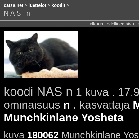
catza.net
>
luettelot
>
koodit
>
NAS n
alkuun . edellinen sivu .
koodi NAS n
1 kuva . 17.9
ominaisuus
n
. kasvattaja
M
Munchkinlane Yosheta
kuva
180062
Munchkinlane Yos