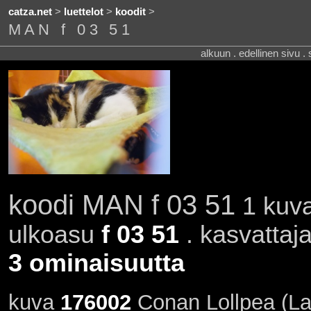
catza.net
>
luettelot
>
koodit
>
MAN f 03 51
alkuun . edellinen sivu .
koodi MAN f 03 51
1 kuva
ulkoasu
f 03 51
. kasvattaj
3 ominaisuutta
kuva
176002
Conan Lollpea (La