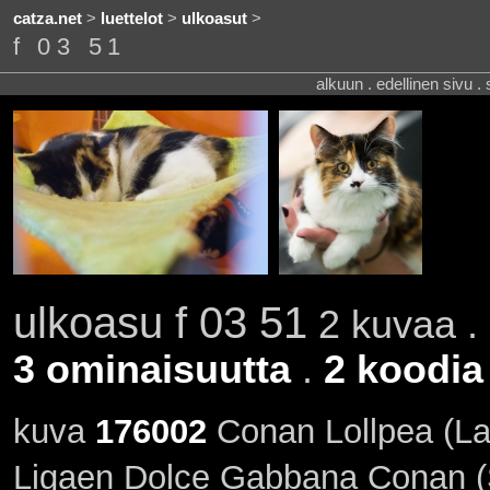
catza.net
>
luettelot
>
ulkoasut
>
f 03 51
alkuun . edellinen sivu .
ulkoasu f 03 51
2 kuvaa . 
3 ominaisuutta
.
2 koodia
kuva
176002
Conan Lollpea (La
Ligaen Dolce Gabbana Conan (