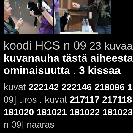
koodi HCS n 09
23 kuvaa 
kuvanauha tästä aiheesta
ominaisuutta
.
3 kissaa
kuvat
222142
222146
218096
1
09] uros . kuvat
217117
217118
181020
181021
181022
181023
n 09] naaras