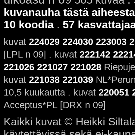
kuvanauha tästä aiheesta
10 koodia
.
57 kasvattaja
kuvat
224029
224030
223003
2
[LPL n 09] . kuvat
222142
2221
221026
221027
221028
Riepujen
kuvat
221038
221039
NL*Perun'
10,5 kuukautta . kuvat
220051
Acceptus*PL [DRX n 09]
Kaikki kuvat © Heikki Siltal
käytettävissä sekä ei-kaupall