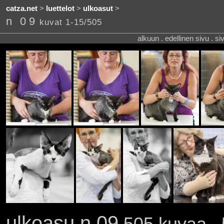
catza.net
>
luettelot
>
ulkoasut
>
n 09
kuvat 1-15/505
alkuun . edellinen sivu . s
ulkoasu n 09
505 kuvaa . 