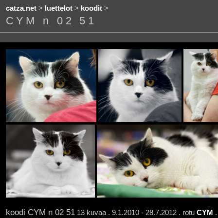
catza.net
>
luettelot
>
koodit
>
CYM n 02 51
koodi CYM n 02 51
13 kuvaa . 9.1.2010 - 28.7.2012 . rotu
CYM
.