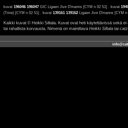
kuvat
196046
196047
GIC Ligaen Jive D'manns [CYM n 02 51] . kuvat
194
(Trine) [CYM n 02 51] . kuvat
139161
139162
Ligaen Jive D'manns [CYM n 
Kaikki kuvat © Heikki Siltala. Kuvat ovat heti käytettävissä sekä ei-k
tai rahallista korvausta. Nimenä on mainittava
Heikki Siltala
tai
catz
info@cat