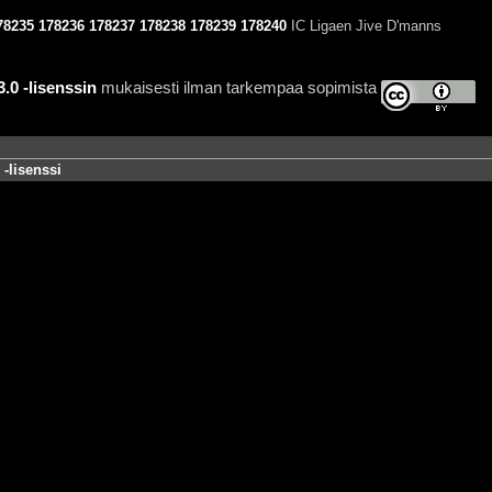
78235
178236
178237
178238
178239
178240
IC Ligaen Jive D'manns
0 -lisenssin
mukaisesti ilman tarkempaa sopimista
-lisenssi