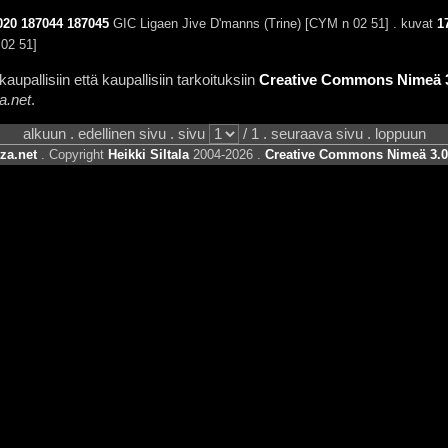
020
187044
187045
GIC Ligaen Jive D'manns (Trine) [CYM n 02 51] . kuvat
1
02 51]
aupallisiin että kaupallisiin tarkoituksiin
Creative Commons Nimeä 3.
a.net
.
alkuun . edellinen sivu . sivu
/ 1 . seuraava sivu . loppuun
za.net
. Copyright
Heikki Siltala
2004-2026 .
Creative Commons Nimeä 3.0 