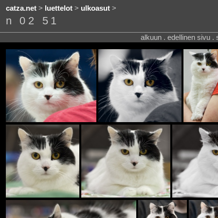
catza.net
>
luettelot
>
ulkoasut
>
n 02 51
alkuun . edellinen sivu .