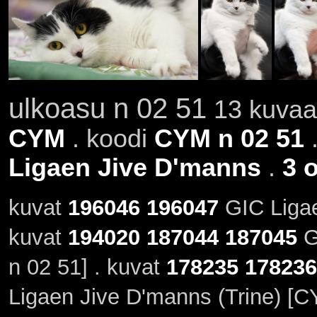
ulkoasu n 02 51
13 kuvaa 
CYM
. koodi
CYM n 02 51
.
Ligaen Jive D'manns
.
3 
kuvat
196046
196047
GIC Ligae
kuvat
194020
187044
187045
G
n 02 51] . kuvat
178235
178236
Ligaen Jive D'manns (Trine) [C