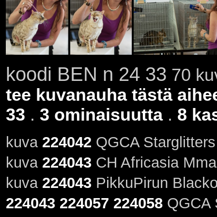
koodi BEN n 24 33
70 kuv
tee kuvanauha tästä aihe
33
.
3 ominaisuutta
.
8 ka
kuva
224042
QGCA Starglitters 
kuva
224043
CH Africasia Mma 
kuva
224043
PikkuPirun Blackou
224043
224057
224058
QGCA St