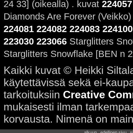
24 33] (oikealla) . kuvat
224057
Diamonds Are Forever (Veikko) 
224081
224082
224083
224100
223030
223066
Starglitters Sn
Starglitters Snowflake [BEN n 24
Kaikki kuvat © Heikki Siltal
käytettävissä sekä ei-kaupall
tarkoituksiin
Creative Com
mukaisesti ilman tarkempaa 
korvausta. Nimenä on main
alkuun . edellinen sivu . 