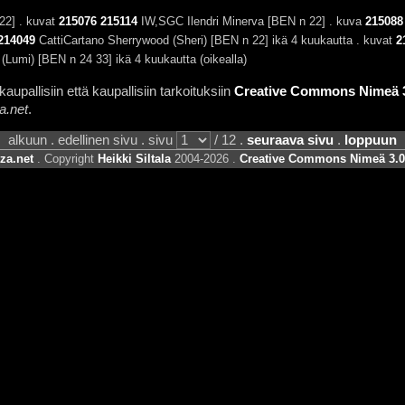
22] . kuvat
215076
215114
IW,SGC Ilendri Minerva [BEN n 22] . kuva
215088
214049
CattiCartano Sherrywood (Sheri) [BEN n 22] ikä 4 kuukautta . kuvat
2
Lumi) [BEN n 24 33] ikä 4 kuukautta (oikealla)
aupallisiin että kaupallisiin tarkoituksiin
Creative Commons Nimeä 3.
a.net
.
alkuun . edellinen sivu . sivu
/ 12 .
seuraava sivu
.
loppuun
za.net
. Copyright
Heikki Siltala
2004-2026 .
Creative Commons Nimeä 3.0 