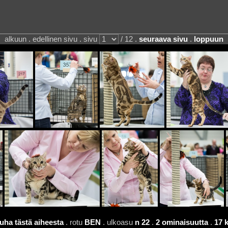
alkuun . edellinen sivu . sivu
/ 12 .
seuraava sivu
.
loppuun
uha tästä aiheesta
. rotu
BEN
. ulkoasu
n 22
.
2 ominaisuutta
.
17 