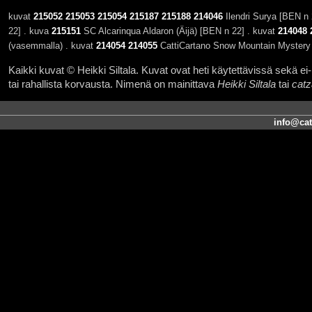
kuvat
215052
215053
215054
215187
215188
214046
Ilendri Surya [BEN n 
22] . kuva
215151
SC Alcarinqua Aldaron (Äijä) [BEN n 22] . kuvat
214048
(vasemmalla) . kuvat
214054
214055
CattiCartano Snow Mountain Mystery (
Kaikki kuvat © Heikki Siltala. Kuvat ovat heti käytettävissä sekä ei-k
tai rahallista korvausta. Nimenä on mainittava
Heikki Siltala
tai
catz
info@cat