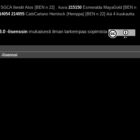
SGCA Ilendri Atos [BEN n 22] . kuva
215150
Esmeralda MayaGold [BEN n
14054
214055
CattiCartano Hemlock (Hemppa) [BEN n 22] ikä 4 kuukautta
0 -lisenssin
mukaisesti ilman tarkempaa sopimista
-lisenssi