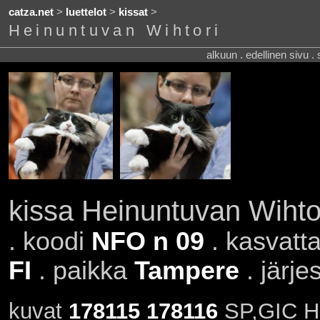
catza.net
>
luettelot
>
kissat
>
Heinuntuvan Wihtori
alkuun . edellinen sivu .
kissa Heinuntuvan Wihto
. koodi
NFO n 09
. kasvatt
FI
. paikka
Tampere
. järje
kuvat
178115
178116
SP,GIC He