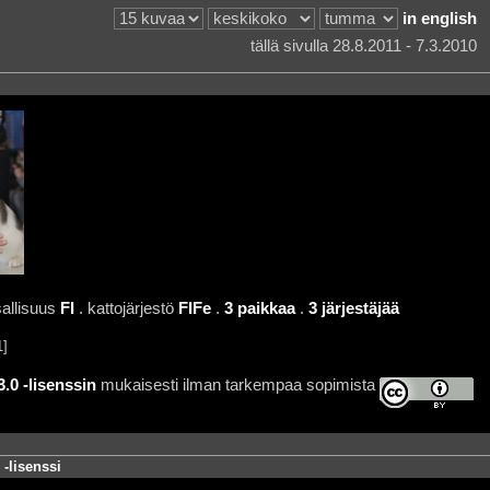
in english
tällä sivulla 28.8.2011 - 7.3.2010
allisuus
FI
. kattojärjestö
FIFe
.
3 paikkaa
.
3 järjestäjää
1]
0 -lisenssin
mukaisesti ilman tarkempaa sopimista
-lisenssi