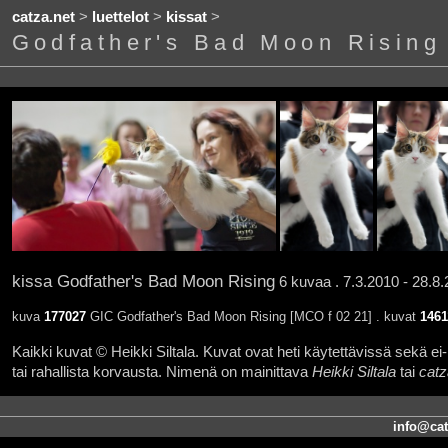
catza.net
>
luettelot
>
kissat
>
Godfather's Bad Moon Rising
kissa Godfather's Bad Moon Rising
6 kuvaa . 7.3.2010 - 28.8.
kuva
177027
GIC Godfather's Bad Moon Rising [MCO f 02 21] . kuvat
1461
Kaikki kuvat © Heikki Siltala. Kuvat ovat heti käytettävissä sekä ei-k
tai rahallista korvausta. Nimenä on mainittava
Heikki Siltala
tai
catz
info@cat