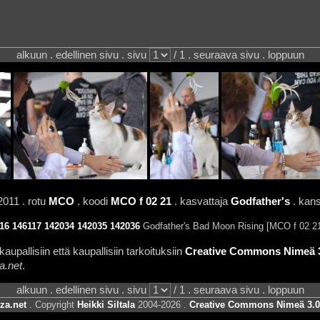
alkuun . edellinen sivu . sivu
/ 1 . seuraava sivu . loppuun
2011 . rotu
MCO
. koodi
MCO f 02 21
. kasvattaja
Godfather's
. kans
16
146117
142034
142035
142036
Godfather's Bad Moon Rising [MCO f 02 2
aupallisiin että kaupallisiin tarkoituksiin
Creative Commons Nimeä 3.
a.net
.
alkuun . edellinen sivu . sivu
/ 1 . seuraava sivu . loppuun
za.net
. Copyright
Heikki Siltala
2004-2026 .
Creative Commons Nimeä 3.0 