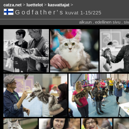
catza.net
>
luettelot
>
kasvattajat
>
Godfather's
kuvat 1-15/225
alkuun . edellinen sivu . s