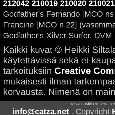
212042
210019
210020
210021
Godfather's Fernando [MCO ns 
Francine [MCO n 22] (vasemmal
Godfather's Xilver Surfer, DVM
Kaikki kuvat © Heikki Siltal
käytettävissä sekä ei-kaupall
tarkoituksiin
Creative Com
mukaisesti ilman tarkempaa 
korvausta. Nimenä on main
alkuun . edellinen sivu . s
info@catza.net
. Copyright