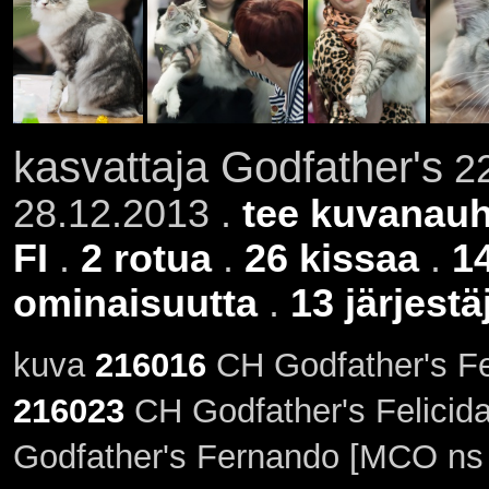
kasvattaja Godfather's
22
28.12.2013 .
tee kuvanauh
FI
.
2 rotua
.
26 kissaa
.
1
ominaisuutta
.
13 järjestä
kuva
216016
CH Godfather's Fe
216023
CH Godfather's Felicid
Godfather's Fernando [MCO ns 0