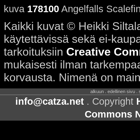
kuva
178100
Angelfalls Scalefi
Kaikki kuvat © Heikki Siltal
käytettävissä sekä ei-kaupall
tarkoituksiin
Creative Com
mukaisesti ilman tarkempaa 
korvausta. Nimenä on main
alkuun . edellinen sivu .
info@catza.net
. Copyright
Commons Ni