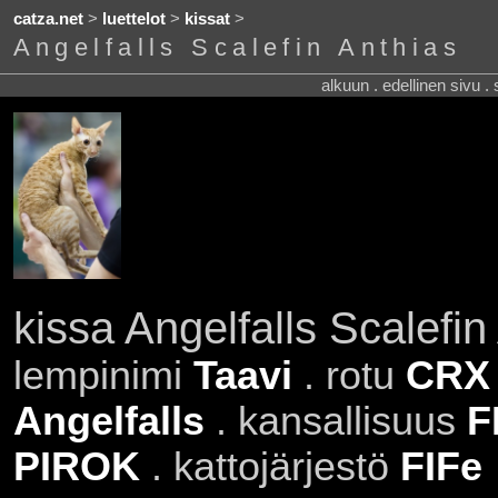
catza.net
>
luettelot
>
kissat
>
Angelfalls Scalefin Anthias
alkuun . edellinen sivu .
kissa Angelfalls Scalefin
lempinimi
Taavi
. rotu
CRX
Angelfalls
. kansallisuus
F
PIROK
. kattojärjestö
FIFe