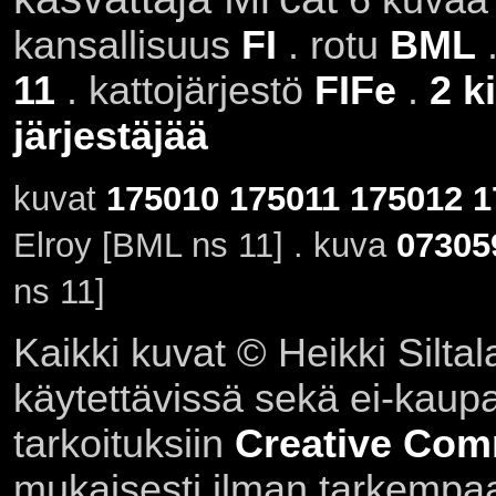
kansallisuus
FI
. rotu
BML
.
11
. kattojärjestö
FIFe
.
2 k
järjestäjää
kuvat
175010
175011
175012
1
Elroy [BML ns 11] . kuva
07305
ns 11]
Kaikki kuvat © Heikki Siltal
käytettävissä sekä ei-kaupall
tarkoituksiin
Creative Com
mukaisesti ilman tarkempaa 