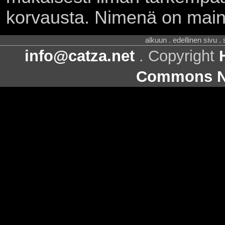
korvausta. Nimenä on main
alkuun . edellinen sivu .
info@catza.net
. Copyright
Commons Ni