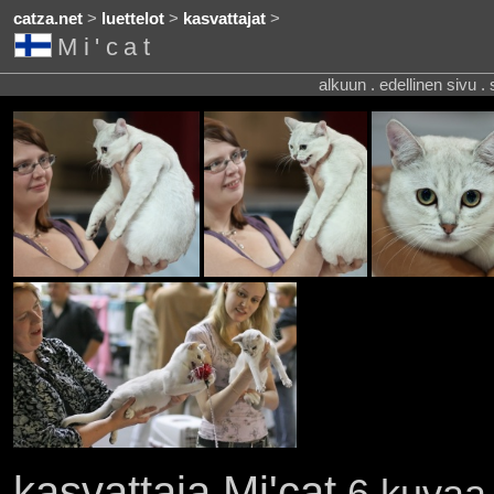
catza.net
>
luettelot
>
kasvattajat
>
Mi'cat
alkuun . edellinen sivu .
kasvattaja Mi'cat
6 kuvaa 