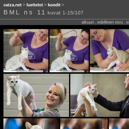
catza.net
>
luettelot
>
koodit
>
BML ns 11
kuvat 1-15/107
alkuun . edellinen sivu . 