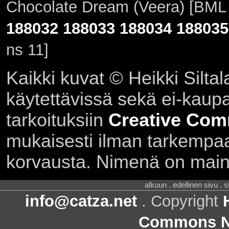
Chocolate Dream (Veera) [BML n
188032
188033
188034
188035
ns 11]
Kaikki kuvat © Heikki Siltal
käytettävissä sekä ei-kaupall
tarkoituksiin
Creative Com
mukaisesti ilman tarkempaa 
korvausta. Nimenä on main
alkuun . edellinen sivu . 
info@catza.net
. Copyright
Commons Ni