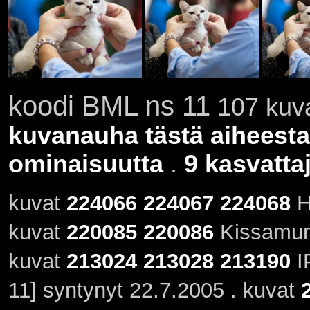
koodi BML ns 11
107 kuva
kuvanauha tästä aiheesta
ominaisuutta
.
9 kasvatta
kuvat
224066
224067
224068
H
kuvat
220085
220086
Kissamum
kuvat
213024
213028
213190
IP
11] syntynyt 22.7.2005 . kuvat