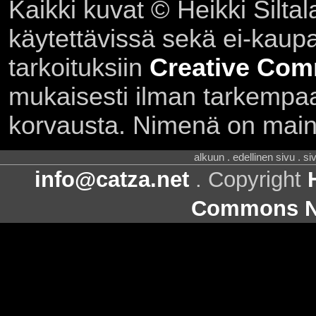
Kaikki kuvat © Heikki Siltal
käytettävissä sekä ei-kaupall
tarkoituksiin
Creative Com
mukaisesti ilman tarkempaa 
korvausta. Nimenä on main
alkuun . edellinen sivu . s
info@catza.net
. Copyright
Commons Ni