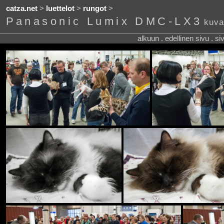
catza.net
>
luettelot
>
rungot
>
Panasonic Lumix DMC-LX3
kuva
alkuun . edellinen sivu . s