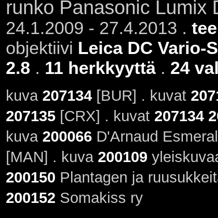
runko Panasonic Lumix
24.1.2009 - 27.4.2013 .
tee
objektiivi
Leica DC Vario-
2.8
.
11 herkkyyttä
.
24 va
kuva
207134
[BUR] . kuvat
207
207135
[CRX] . kuvat
207134
2
kuva
200066
D'Arnaud Esmeral
[MAN] . kuva
200109
yleiskuvaa
200150
Plantagen ja ruusukkei
200152
Somakiss ry