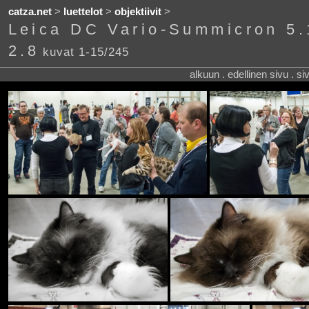
catza.net
>
luettelot
>
objektiivit
>
Leica DC Vario-Summicron 5.
2.8
kuvat 1-15/245
alkuun . edellinen sivu . s