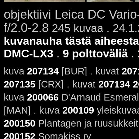
objektiivi Leica DC Var
f/2.0-2.8
245 kuvaa . 24.1.
kuvanauha tästä aiheesta
DMC-LX3
.
9 polttoväliä
.
kuva
207134
[BUR] . kuvat
207
207135
[CRX] . kuvat
207134
2
kuva
200066
D'Arnaud Esmeral
[MAN] . kuva
200109
yleiskuvaa
200150
Plantagen ja ruusukkei
200152
Somakiss ry