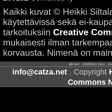
Kaikki kuvat © Heikki Siltal
käytettävissä sekä ei-kaupall
tarkoituksiin
Creative Com
mukaisesti ilman tarkempaa 
korvausta. Nimenä on main
alkuun . edellinen sivu . s
info@catza.net
. Copyright
Commons Ni