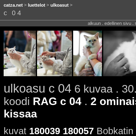
catza.net
>
luettelot
>
ulkoasut
>
c 04
alkuun . edellinen sivu .
ulkoasu c 04
6 kuvaa . 30.
koodi
RAG c 04
.
2 ominai
kissaa
kuvat
180039
180057
Bobkatin 