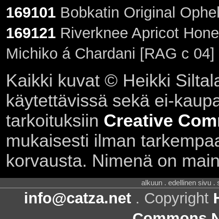
169101
Bobkatin Original Ophel
169121
Riverknee Apricot Hone
Michiko á Chardani [RAG c 04]
Kaikki kuvat © Heikki Siltal
käytettävissä sekä ei-kaupall
tarkoituksiin
Creative Com
mukaisesti ilman tarkempaa 
korvausta. Nimenä on main
alkuun . edellinen sivu .
info@catza.net
. Copyright
Commons Ni