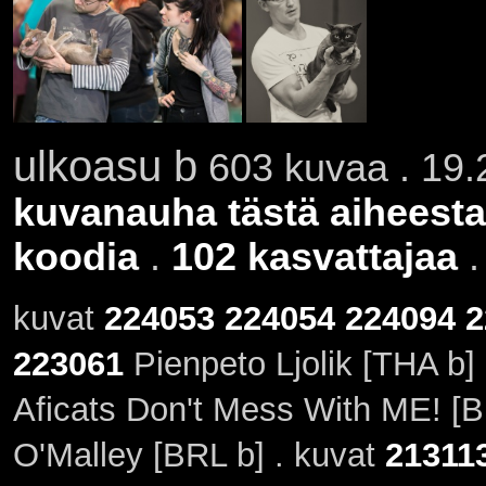
ulkoasu b
603 kuvaa . 19.
kuvanauha tästä aiheesta
koodia
.
102 kasvattajaa
kuvat
224053
224054
224094
2
223061
Pienpeto Ljolik [THA b]
Aficats Don't Mess With ME! [
O'Malley [BRL b] . kuvat
21311