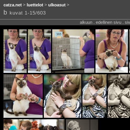
catza.net
>
luettelot
>
ulkoasut
>
b
kuvat 1-15/603
alkuun . edellinen sivu . s