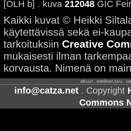
[OLH b] . kuva
212048
GIC Feir
Kaikki kuvat © Heikki Siltal
käytettävissä sekä ei-kaupall
tarkoituksiin
Creative Com
mukaisesti ilman tarkempaa 
korvausta. Nimenä on main
alkuun . edellinen sivu . s
info@catza.net
. Copyright
Commons Ni