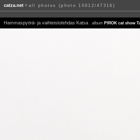
catza.net
>
all photos (photo 15012/47316)
Hammaspyörä- ja vaihteistotehdas Katsa
. album
PIROK cat show T