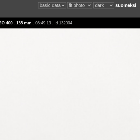
suomeksi
SO 400
.
135 mm
. 08:49:13 . id 132004