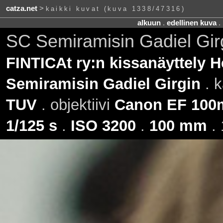
catza.net
>
kaikki kuvat (kuva 1338/47316)
alkuun
.
edellinen kuva
.
SC Semiramisin Gadiel Gir
FINTICAt ry:n kissanäyttely H
Semiramisin Gadiel Girgin
. k
TUV
. objektiivi
Canon EF 100m
1/125 s
.
ISO 3200
.
100 mm
. 