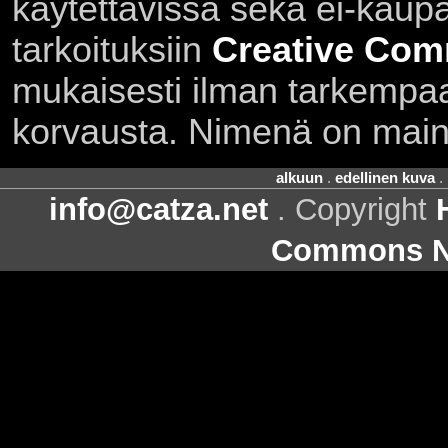
käytettävissä sekä ei-kaupall
tarkoituksiin
Creative Com
mukaisesti ilman tarkempaa 
korvausta. Nimenä on main
alkuun
.
edellinen kuva
.
info@catza.net
. Copyright
Commons Ni