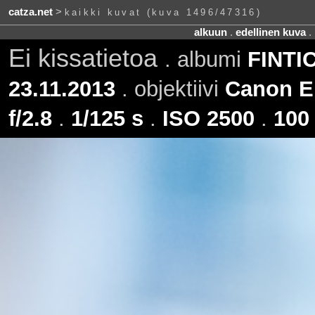
catza.net
>
kaikki kuvat (kuva 1496/47316)
alkuun
.
edellinen kuva
.
Ei kissatietoa
. albumi
FINTIC
23.11.2013
. objektiivi
Canon E
f/2.8
.
1/125 s
.
ISO 2500
.
100