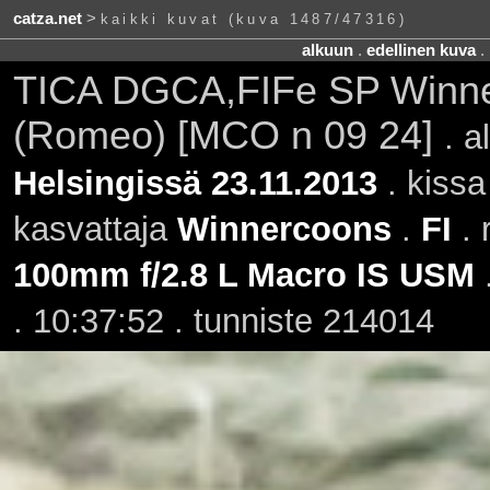
catza.net
>
kaikki kuvat (kuva 1487/47316)
alkuun
.
edellinen kuva
.
TICA DGCA,FIFe SP Winne
(Romeo) [MCO n 09 24]
. 
Helsingissä 23.11.2013
. kiss
kasvattaja
Winnercoons
.
FI
. 
100mm f/2.8 L Macro IS USM
. 10:37:52 . tunniste 214014