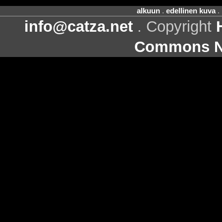
alkuun
.
edellinen kuva
.
info@catza.net
. Copyright
Commons Ni