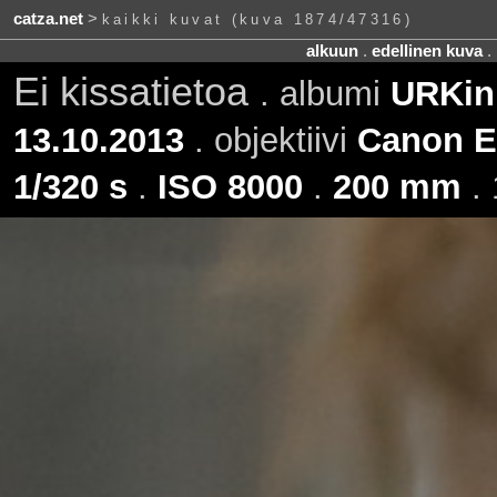
catza.net
>
kaikki kuvat (kuva 1874/47316)
alkuun
.
edellinen kuva
.
Ei kissatietoa
. albumi
URKin
13.10.2013
. objektiivi
Canon E
1/320 s
.
ISO 8000
.
200 mm
. 