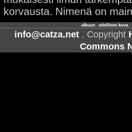
korvausta. Nimenä on main
alkuun
.
edellinen kuva
.
info@catza.net
. Copyright
Commons Ni