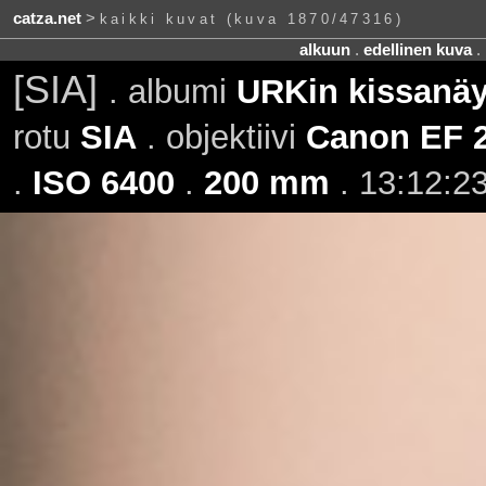
catza.net
>
kaikki kuvat (kuva 1870/47316)
alkuun
.
edellinen kuva
.
[SIA]
. albumi
URKin kissanäy
rotu
SIA
. objektiivi
Canon EF 2
.
ISO 6400
.
200 mm
. 13:12:23