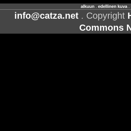
alkuun
.
edellinen kuva
.
info@catza.net
. Copyright
Commons Ni