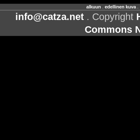
alkuun
.
edellinen kuva
.
info@catza.net
. Copyright
Commons Ni