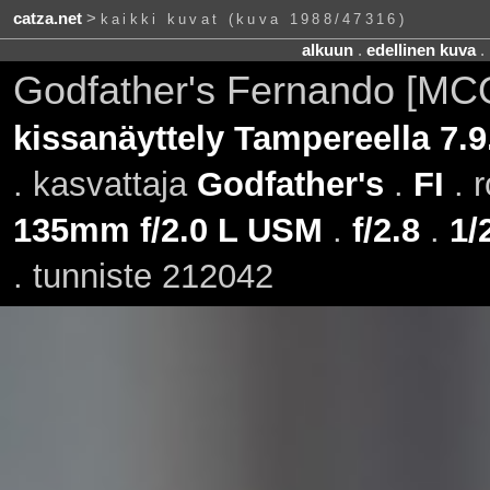
catza.net
>
kaikki kuvat (kuva 1988/47316)
alkuun
.
edellinen kuva
.
Godfather's Fernando [MC
kissanäyttely Tampereella 7.9
. kasvattaja
Godfather's
.
FI
. 
135mm f/2.0 L USM
.
f/2.8
.
1/
. tunniste 212042