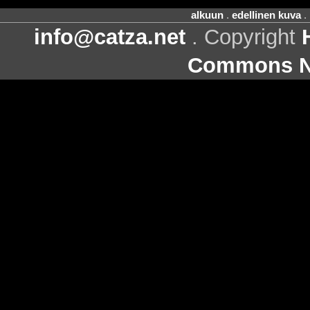
alkuun
.
edellinen kuva
.
info@catza.net
. Copyright
Commons Ni