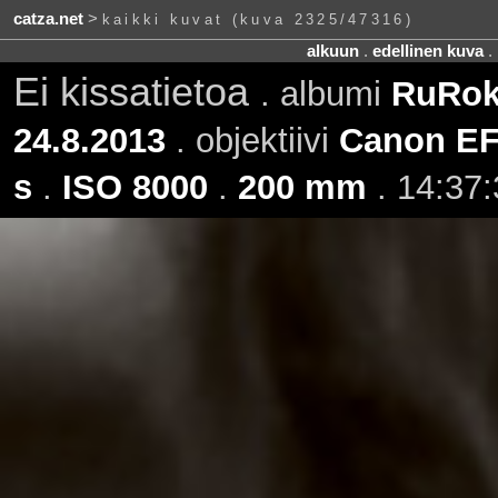
catza.net
>
kaikki kuvat (kuva 2325/47316)
alkuun
.
edellinen kuva
.
Ei kissatietoa
. albumi
RuRoki
24.8.2013
. objektiivi
Canon EF
s
.
ISO 8000
.
200 mm
. 14:37: