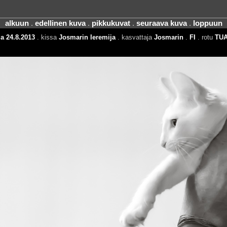
alkuun
.
edellinen kuva
.
pikkukuvat
.
seuraava kuva
.
loppuun
a 24.8.2013
. kissa
Josmarin Ieremija
. kasvattaja
Josmarin
.
FI
. rotu
TU