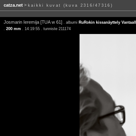
catza.net
>
kaikki kuvat (kuva 2316/47316)
Josmarin Ieremija [TUA w 61]
. albumi
RuRokin kissanäyttely Vantaall
.
200 mm
. 14:19:55 . tunniste 211174