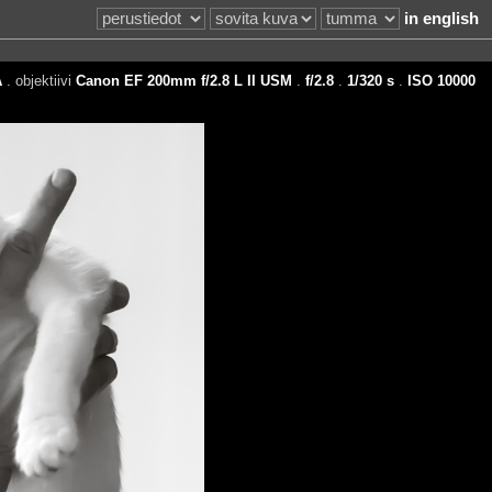
in english
A
. objektiivi
Canon EF 200mm f/2.8 L II USM
.
f/2.8
.
1/320 s
.
ISO 10000