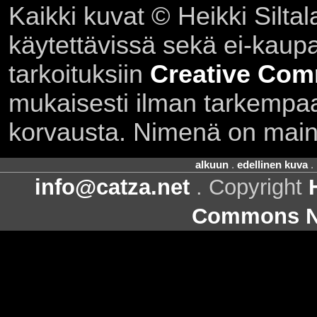
Kaikki kuvat © Heikki Siltal
käytettävissä sekä ei-kaupall
tarkoituksiin
Creative Com
mukaisesti ilman tarkempaa 
korvausta. Nimenä on main
alkuun
.
edellinen kuva
.
info@catza.net
. Copyright
Commons Ni