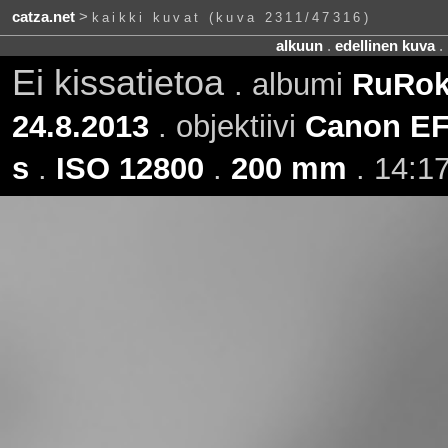
catza.net
>
kaikki kuvat (kuva 2311/47316)
alkuun
.
edellinen kuva
.
Ei kissatietoa
. albumi
RuRoki
24.8.2013
. objektiivi
Canon EF
s
.
ISO 12800
.
200 mm
. 14:17