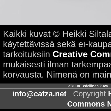
Kaikki kuvat © Heikki Siltal
käytettävissä sekä ei-kaupall
tarkoituksiin
Creative Com
mukaisesti ilman tarkempaa 
korvausta. Nimenä on main
alkuun
.
edellinen kuva
.
info@catza.net
. Copyright
Commons Ni