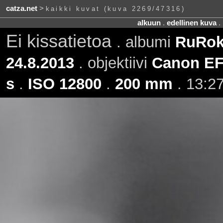
catza.net
>
kaikki kuvat (kuva 2269/47316)
alkuun
.
edellinen kuva
.
Ei kissatietoa
. albumi
RuRoki
24.8.2013
. objektiivi
Canon EF
s
.
ISO 12800
.
200 mm
. 13:27