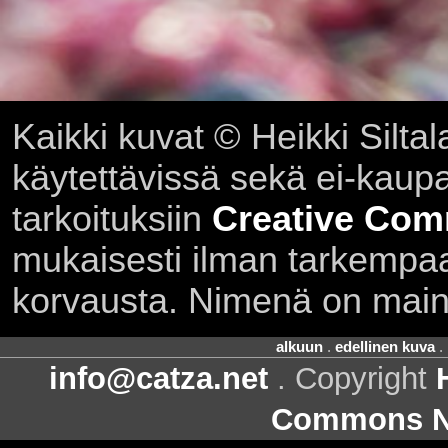
Kaikki kuvat © Heikki Siltal
käytettävissä sekä ei-kaupall
tarkoituksiin
Creative Com
mukaisesti ilman tarkempaa 
korvausta. Nimenä on main
alkuun
.
edellinen kuva
.
info@catza.net
. Copyright
Commons Ni