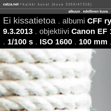
catza.net
>
kaikki kuvat (kuva 3356/47316)
alkuun
.
edellinen kuva
.
Ei kissatietoa
. albumi
CFF ry
9.3.2013
. objektiivi
Canon EF 
.
1/100 s
.
ISO 1600
.
100 mm
.