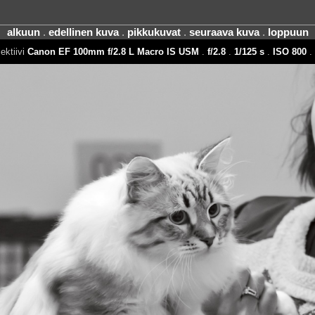
alkuun
.
edellinen kuva
.
pikkukuvat
.
seuraava kuva
.
loppuun
ektiivi
Canon EF 100mm f/2.8 L Macro IS USM
.
f/2.8
.
1/125 s
.
ISO 800
.