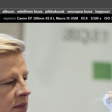
alkuun
.
edellinen kuva
.
pikkukuvat
.
seuraava kuva
.
loppuun
2
. objektiivi
Canon EF 100mm f/2.8 L Macro IS USM
.
f/2.8
.
1/100 s
.
ISO 