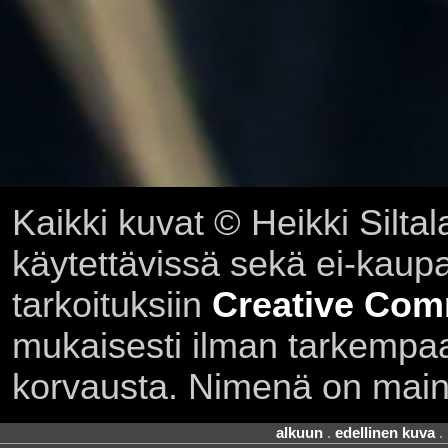
Kaikki kuvat © Heikki Siltal
käytettävissä sekä ei-kaupall
tarkoituksiin
Creative Com
mukaisesti ilman tarkempaa 
korvausta. Nimenä on main
alkuun
.
edellinen kuva
.