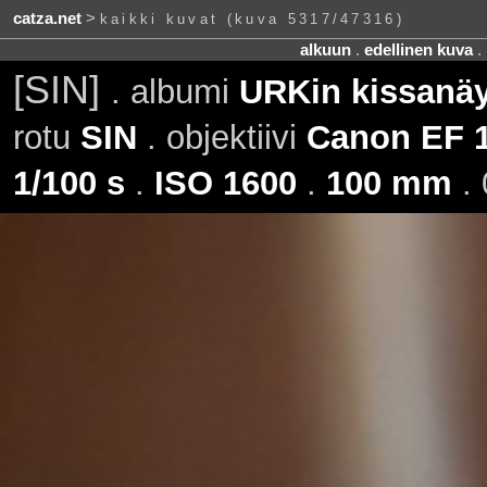
catza.net
>
kaikki kuvat (kuva 5317/47316)
alkuun
.
edellinen kuva
.
[SIN]
. albumi
URKin kissanäy
rotu
SIN
. objektiivi
Canon EF 1
1/100 s
.
ISO 1600
.
100 mm
. 