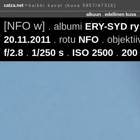
catza.net
>
kaikki kuvat (kuva 5957/47316)
alkuun
.
edellinen kuva
.
[NFO w]
. albumi
ERY-SYD ry:
20.11.2011
. rotu
NFO
. objektii
f/2.8
.
1/250 s
.
ISO 2500
.
200