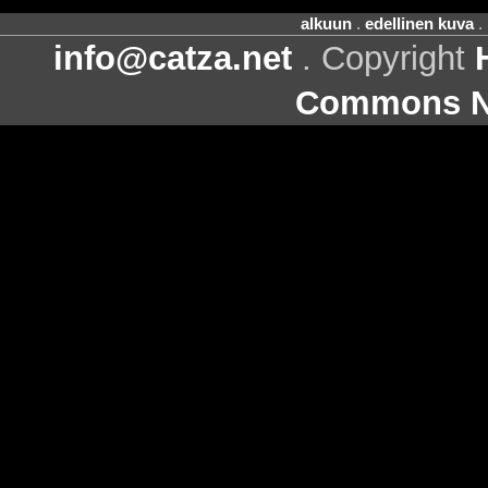
alkuun
.
edellinen kuva
.
info@catza.net
. Copyright
Commons Ni